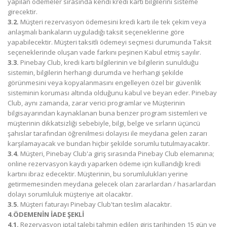
yapılan ödemeler sırasında kendi kredi kartı bilgilerini sisteme
girecektir.
3.2.
Müşteri rezervasyon ödemesini kredi kartı ile tek çekim veya
anlaşmalı bankaların uyguladığı taksit seçeneklerine göre
yapabilecektir. Müşteri taksitli ödemeyi seçmesi durumunda Taksit
seçeneklerinde oluşan vade farkını peşinen Kabul etmiş sayılır.
3.3.
Pinebay Club, kredi kartı bilgilerinin ve bilgilerin sunulduğu
sistemin, bilgilerin herhangi durumda ve herhangi şekilde
görünmesini veya kopyalanmasını engelleyen özel bir güvenlik
sisteminin koruması altında olduğunu kabul ve beyan eder. Pinebay
Club, aynı zamanda, zarar verici programlar ve Müşterinin
bilgisayarından kaynaklanan buna benzer program sistemleri ve
müşterinin dikkatsizliği sebebiyle, bilgi, belge ve sırların üçüncü
şahıslar tarafından öğrenilmesi dolayısı ile meydana gelen zararı
karşılamayacak ve bundan hiçbir şekilde sorumlu tutulmayacaktır.
3.4.
Müşteri, Pinebay Club'a giriş sırasında Pinebay Club elemanına;
online rezervasyon kaydı yaparken ödeme için kullandığı kredi
kartını ibraz edecektir. Müşterinin, bu sorumlulukları yerine
getirmemesinden meydana gelecek olan zararlardan / hasarlardan
dolayı sorumluluk müşteriye ait olacaktır.
3.5.
Müşteri faturayı Pinebay Club'tan teslim alacaktır.
4.ÖDEMENİN İADE ŞEKLİ
4.1.
Rezervasyon iptal talebi tahmin edilen giriş tarihinden 15 gün ve