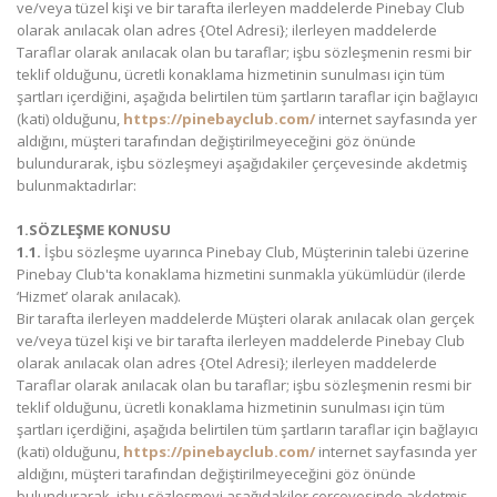
ve/veya tüzel kişi ve bir tarafta ilerleyen maddelerde Pinebay Club
olarak anılacak olan adres {Otel Adresi}; ilerleyen maddelerde
Taraflar olarak anılacak olan bu taraflar; işbu sözleşmenin resmi bir
teklif olduğunu, ücretli konaklama hizmetinin sunulması için tüm
şartları içerdiğini, aşağıda belirtilen tüm şartların taraflar için bağlayıcı
(kati) olduğunu,
https://pinebayclub.com/
internet sayfasında yer
aldığını, müşteri tarafından değiştirilmeyeceğini göz önünde
bulundurarak, işbu sözleşmeyi aşağıdakiler çerçevesinde akdetmiş
bulunmaktadırlar:
1.SÖZLEŞME KONUSU
1.1.
İşbu sözleşme uyarınca Pinebay Club, Müşterinin talebi üzerine
Pinebay Club'ta konaklama hizmetini sunmakla yükümlüdür (ilerde
‘Hizmet’ olarak anılacak).
Bir tarafta ilerleyen maddelerde Müşteri olarak anılacak olan gerçek
ve/veya tüzel kişi ve bir tarafta ilerleyen maddelerde Pinebay Club
olarak anılacak olan adres {Otel Adresi}; ilerleyen maddelerde
Taraflar olarak anılacak olan bu taraflar; işbu sözleşmenin resmi bir
teklif olduğunu, ücretli konaklama hizmetinin sunulması için tüm
şartları içerdiğini, aşağıda belirtilen tüm şartların taraflar için bağlayıcı
(kati) olduğunu,
https://pinebayclub.com/
internet sayfasında yer
aldığını, müşteri tarafından değiştirilmeyeceğini göz önünde
bulundurarak, işbu sözleşmeyi aşağıdakiler çerçevesinde akdetmiş