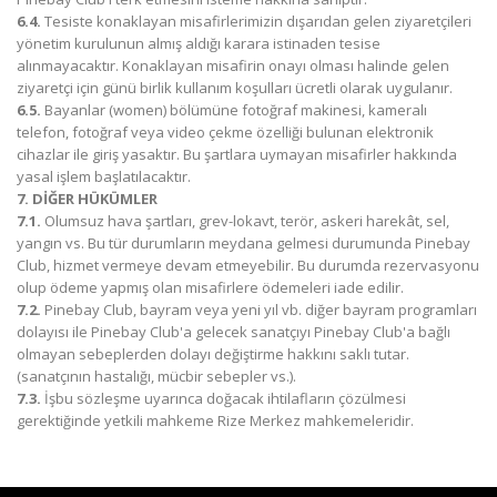
6.4.
Tesiste konaklayan misafirlerimizin dışarıdan gelen ziyaretçileri
yönetim kurulunun almış aldığı karara istinaden tesise
alınmayacaktır. Konaklayan misafirin onayı olması halinde gelen
ziyaretçi için günü birlik kullanım koşulları ücretli olarak uygulanır.
6.5.
Bayanlar (women) bölümüne fotoğraf makinesi, kameralı
telefon, fotoğraf veya video çekme özelliği bulunan elektronik
cihazlar ile giriş yasaktır. Bu şartlara uymayan misafirler hakkında
yasal işlem başlatılacaktır.
7. DİĞER HÜKÜMLER
7.1.
Olumsuz hava şartları, grev-lokavt, terör, askeri harekât, sel,
yangın vs. Bu tür durumların meydana gelmesi durumunda Pinebay
Club, hizmet vermeye devam etmeyebilir. Bu durumda rezervasyonu
olup ödeme yapmış olan misafirlere ödemeleri iade edilir.
7.2.
Pinebay Club, bayram veya yeni yıl vb. diğer bayram programları
dolayısı ile Pinebay Club'a gelecek sanatçıyı Pinebay Club'a bağlı
olmayan sebeplerden dolayı değiştirme hakkını saklı tutar.
(sanatçının hastalığı, mücbir sebepler vs.).
7.3.
İşbu sözleşme uyarınca doğacak ihtilafların çözülmesi
gerektiğinde yetkili mahkeme Rize Merkez mahkemeleridir.