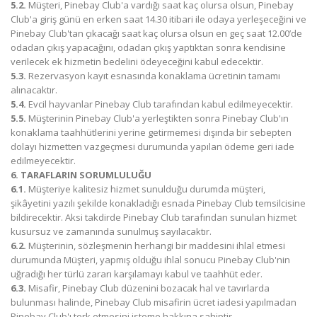
5.2.
Müşteri, Pinebay Club'a vardığı saat kaç olursa olsun, Pinebay
Club'a giriş günü en erken saat 14.30 itibari ile odaya yerleşeceğini ve
Pinebay Club'tan çıkacağı saat kaç olursa olsun en geç saat 12.00’de
odadan çıkış yapacağını, odadan çıkış yaptıktan sonra kendisine
verilecek ek hizmetin bedelini ödeyeceğini kabul edecektir.
5.3.
Rezervasyon kayıt esnasında konaklama ücretinin tamamı
alınacaktır.
5.4.
Evcil hayvanlar Pinebay Club tarafından kabul edilmeyecektir.
5.5.
Müşterinin Pinebay Club'a yerleştikten sonra Pinebay Club'ın
konaklama taahhütlerini yerine getirmemesi dışında bir sebepten
dolayı hizmetten vazgeçmesi durumunda yapılan ödeme geri iade
edilmeyecektir.
6. TARAFLARIN SORUMLULUĞU
6.1.
Müşteriye kalitesiz hizmet sunulduğu durumda müşteri,
şikâyetini yazılı şekilde konakladığı esnada Pinebay Club temsilcisine
bildirecektir. Aksi takdirde Pinebay Club tarafından sunulan hizmet
kusursuz ve zamanında sunulmuş sayılacaktır.
6.2.
Müşterinin, sözleşmenin herhangi bir maddesini ihlal etmesi
durumunda Müşteri, yapmış olduğu ihlal sonucu Pinebay Club'nin
uğradığı her türlü zararı karşılamayı kabul ve taahhüt eder.
6.3.
Misafir, Pinebay Club düzenini bozacak hal ve tavırlarda
bulunması halinde, Pinebay Club misafirin ücret iadesi yapılmadan
Pinebay Club'ı terk etmesini isteme hakkına sahiptir.