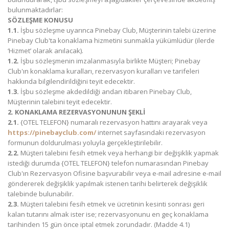
bulunmaktadırlar:
SÖZLEŞME KONUSU
1.1.
İşbu sözleşme uyarınca Pinebay Club, Müşterinin talebi üzerine
Pinebay Club'ta konaklama hizmetini sunmakla yükümlüdür (ilerde
‘Hizmet’ olarak anılacak).
1.2.
İşbu sözleşmenin imzalanmasıyla birlikte Müşteri; Pinebay
Club'ın konaklama kuralları, rezervasyon kuralları ve tarifeleri
hakkında bilgilendirildiğini teyit edecektir.
1.3.
İşbu sözleşme akdedildiği andan itibaren Pinebay Club,
Müşterinin talebini teyit edecektir.
2. KONAKLAMA REZERVASYONUNUN ŞEKLİ
2.1.
{OTEL TELEFON} numaralı rezervasyon hattını arayarak veya
https://pinebayclub.com/
internet sayfasındaki rezervasyon
formunun doldurulması yoluyla gerçekleştirilebilir.
2.2.
Müşteri talebini fesih etmek veya herhangi bir değişiklik yapmak
istediği durumda {OTEL TELEFON} telefon numarasından Pinebay
Club'ın Rezervasyon Ofisine başvurabilir veya e-mail adresine e-mail
göndererek değişiklik yapılmak istenen tarihi belirterek değişiklik
talebinde bulunabilir.
2.3.
Müşteri talebini fesih etmek ve ücretinin kesinti sonrası geri
kalan tutarını almak ister ise; rezervasyonunu en geç konaklama
tarihinden 15 gün önce iptal etmek zorundadır. (Madde 4.1)