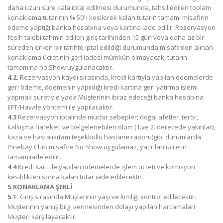
daha uzun süre kala iptal edilmesi durumunda, tahsil edilen toplam
konaklama tutarının % 50’ i kesilerek kalan tutarın tamamı misafirin
ödeme yaptığı banka hesabına veya kartına iade edilir. Rezervasyon
fesih talebi tahmin edilen giriş tarihinden 15 gün veya daha az bir
süreden erken bir tarihte iptal edildiği durumunda misafirden alınan
konaklama ücretinin geri iadesi mümkün olmayacak; tutarın
tamamına no Show uygulanacaktır.
4.2.
Rezervasyon kaydı sırasında, kredi kartıyla yapılan ödemelerde
geri ödeme, ödemenin yapıldığı kredi kartına geri yatırma işlemi
yapmak suretiyle yada Müşterinin ibraz edeceği banka hesabına
EFT/Havale yöntemi ile yapılacaktır.
4.3
Rezervasyon iptalinde mücbir sebepler; doğal afetler ,terör,
kalkışma hareketi ve belgelenebilen ölüm (1.ve 2. derecede yakınlar),
kaza ve hastalık(tam teşekküllü hastane raporu)gibi durumlarda
Pinebay Club misafire No Show uygulamaz, yatırılan ücretin
tamamıiade edilir.
4.4
Kredi kartı ile yapılan ödemelerde işlem ücreti ve komisyon
kesildikten sonra kalan tutar iade edilecektir.
5.KONAKLAMA ŞEKLİ
5.1.
Giriş sırasında Müşterinin yaşı ve kimliği kontrol edilecektir.
Müşterinin yanlış bilgi vermesinden dolayı yapılan harcamaları
Müşteri karşılayacaktır.