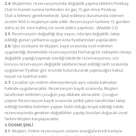
2.4.
Müşterinin, rezervasyonunda değişiklik yapma talebini Pinebay
Club'ın hizmet sunma tarihinden en geç 15 gün önce Pinebay
Club'a iletmesi gerekmektedir. İptal edilmesi durumunda ödenen
ücretin %50 si müşteriye iade edilir. Rezervasyon tarihine 15 günden
daha az bir süre kalmış ise ücret iadesi yapılmaz. (Madde 2.5)
2.5.
Rezervasyon değişikliği (kişi sayısı, oda tipi) değişiklik, talep
edildiği günün şartlarına uygun kota fiyatlarından yapılacaktır.
2.6.
İşbu sözleşme ile Müşteri, kayıt sırasında özel indirimin
uygulandığı dönemdeki rezervasyonda herhangi bir sebepten dolayı
değişiklik yaptığı/yapmak istediği takdirde rezervasyonun, söz
konusu rezervasyon değişiklik talebinin teyit edildiği tarih sırasında
uygulanan fiyatları göz önünde bulundurarak yapılacağını kabul,
beyan ve taahhüt eder.
2.7.
Çocuklar için indirim ebeveynleriyle aynı odada kalmaları
halinde uygulanacaktır. Rezervasyon kaydı sırasında, Müşteri
tarafından bildirilen çocuğun yaşı dikkate alınacaktır. Çocuğun
yaşının Rezervasyon kaydı sırasında yetkili şahıs tarafından talep
edildiği kimlikte belirtilen yaştan farklı olduğu tespit edildiği halde
rezervasyonda gereken değişiklikler yapılıp bundan doğacak ücret
farkını Müşteri karşılayacaktır.
3.ÖDEME ŞEKLİ
3.1.
Müşteri, Online rezervasyon sistemi aracığıyla kredi kartıyla