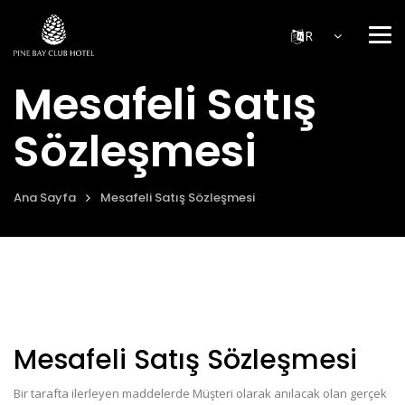
Me
Mesafeli Satış
Sözleşmesi
Ana Sayfa
Mesafeli Satış Sözleşmesi
Mesafeli Satış Sözleşmesi
Bir tarafta ilerleyen maddelerde Müşteri olarak anılacak olan gerçek